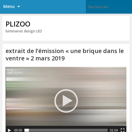
Menu
PLIZOO
luminaires design LED
extrait de l’émission « une brique dans le
ventre » 2 mars 2019
L
e
c
t
e
u
r
v
i
d
é
o
00:00
01:04