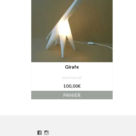
Girafe
NON ÉVALUÉ
100,00
€
PANIER
Voir
Voir