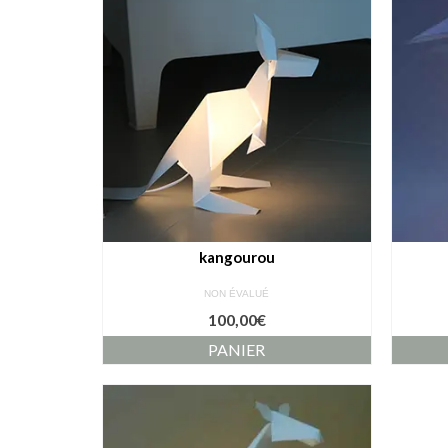
kangourou
NON ÉVALUÉ
100,00
€
PANIER