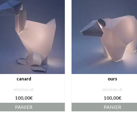
canard
ours
NON ÉVALUÉ
NON ÉVALUÉ
100,00
€
100,00
€
PANIER
PANIER