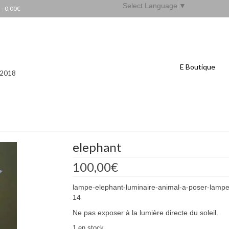
Select Language
▼
s
-
0,00
€
E Boutique
 2018
elephant
100,00
€
lampe-elephant-luminaire-animal-a-poser-lamp
14
Ne pas exposer à la lumière directe du soleil.
1 en stock