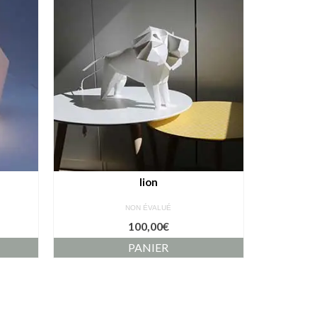
lion
NON ÉVALUÉ
100,00
€
PANIER