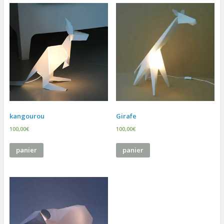
kangourou
Girafe
100,00
€
100,00
€
panier
panier