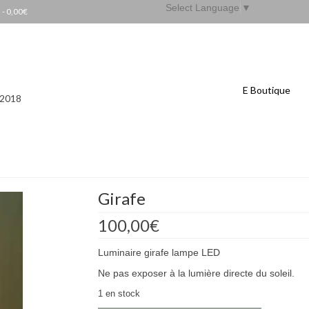
Select Language
▼
s
-
0,00
€
E Boutique
 2018
Girafe
100,00
€
Luminaire girafe lampe LED
Ne pas exposer à la lumière directe du soleil.
1 en stock