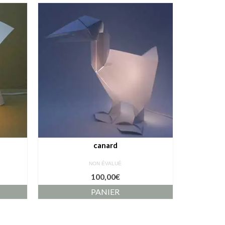
canard
NON ÉVALUÉ
100,00
€
PANIER