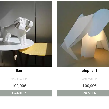
lion
elephant
NON ÉVALUÉ
NON ÉVALUÉ
100,00
€
100,00
€
PANIER
PANIER