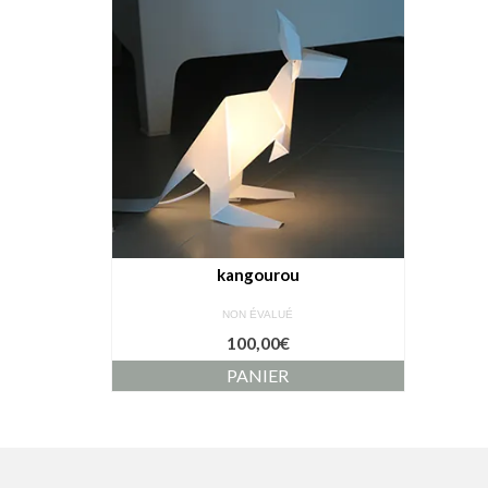
kangourou
NON ÉVALUÉ
100,00
€
PANIER